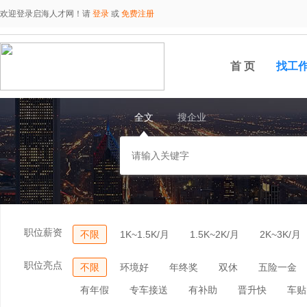
欢迎登录启海人才网！请
登录
或
免费注册
首 页
找工
全文
搜企业
职位薪资
不限
1K~1.5K/月
1.5K~2K/月
2K~3K/月
职位亮点
不限
环境好
年终奖
双休
五险一金
有年假
专车接送
有补助
晋升快
车贴