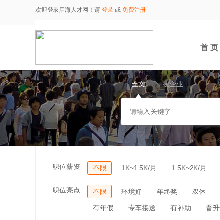
欢迎登录启海人才网！请
登录
或
免费注册
首 页
全文
搜企业
职位薪资
不限
1K~1.5K/月
1.5K~2K/月
职位亮点
不限
环境好
年终奖
双休
有年假
专车接送
有补助
晋升