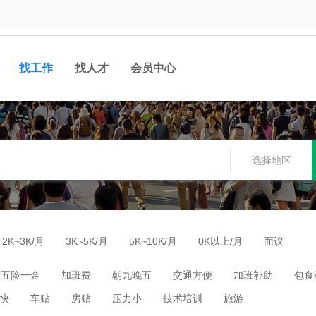
找工作
找人才
会员中心
选择地区
2K~3K/月
3K~5K/月
5K~10K/月
0K以上/月
面议
五险一金
加班费
朝九晚五
交通方便
加班补助
包食
快
车贴
房贴
压力小
技术培训
旅游