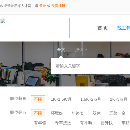
欢迎登录启海人才网！请
登录
或
免费注册
首 页
找工
全文
搜企业
职位薪资
不限
1K~1.5K/月
1.5K~2K/月
2K~3K/月
职位亮点
不限
环境好
年终奖
双休
五险一金
有年假
专车接送
有补助
晋升快
车贴