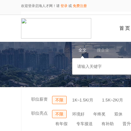
欢迎登录启海人才网！请
登录
或
免费注册
首 页
全文
搜企业
职位薪资
不限
1K~1.5K/月
1.5K~2K/月
职位亮点
不限
环境好
年终奖
双休
有年假
专车接送
有补助
晋升