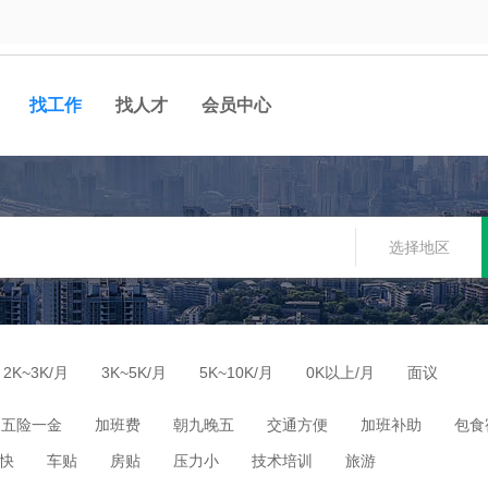
找工作
找人才
会员中心
选择地区
2K~3K/月
3K~5K/月
5K~10K/月
0K以上/月
面议
五险一金
加班费
朝九晚五
交通方便
加班补助
包食
快
车贴
房贴
压力小
技术培训
旅游