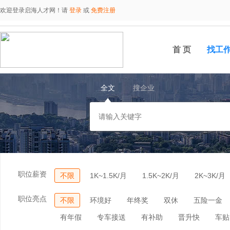
欢迎登录启海人才网！请
登录
或
免费注册
首 页
找工
全文
搜企业
职位薪资
不限
1K~1.5K/月
1.5K~2K/月
2K~3K/月
职位亮点
不限
环境好
年终奖
双休
五险一金
有年假
专车接送
有补助
晋升快
车贴