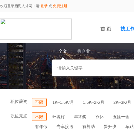
欢迎登录启海人才网！请
登录
或
免费注册
首 页
找工
全文
搜企业
职位薪资
不限
1K~1.5K/月
1.5K~2K/月
2K~3K/月
职位亮点
不限
环境好
年终奖
双休
五险一金
有年假
专车接送
有补助
晋升快
车贴