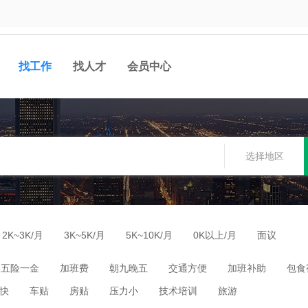
找工作
找人才
会员中心
选择地区
2K~3K/月
3K~5K/月
5K~10K/月
0K以上/月
面议
五险一金
加班费
朝九晚五
交通方便
加班补助
包食
快
车贴
房贴
压力小
技术培训
旅游