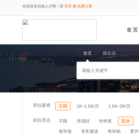
欢迎登录启海人才网！请
登录
或
免费注册
首 页
全文
搜企业
职位薪资
不限
1K~1.5K/月
1.5K~2K/月
职位亮点
不限
环境好
年终奖
双休
有年假
专车接送
有补助
晋升