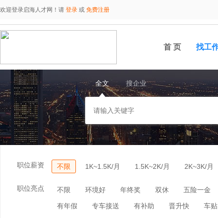
欢迎登录启海人才网！请
登录
或
免费注册
首 页
找工
全文
搜企业
职位薪资
不限
1K~1.5K/月
1.5K~2K/月
2K~3K/月
职位亮点
不限
环境好
年终奖
双休
五险一金
有年假
专车接送
有补助
晋升快
车贴