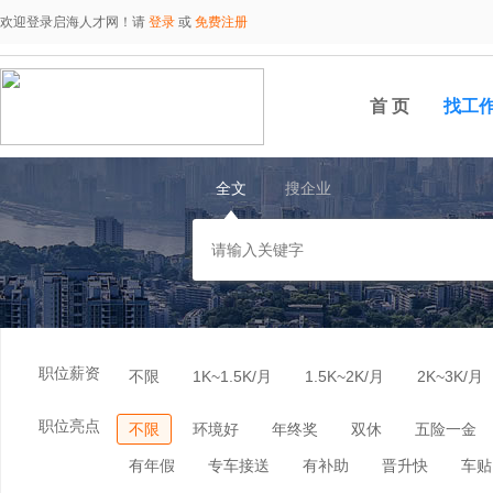
欢迎登录启海人才网！请
登录
或
免费注册
首 页
找工
全文
搜企业
职位薪资
不限
1K~1.5K/月
1.5K~2K/月
2K~3K/月
职位亮点
不限
环境好
年终奖
双休
五险一金
有年假
专车接送
有补助
晋升快
车贴