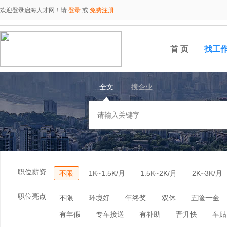
欢迎登录启海人才网！请
登录
或
免费注册
首 页
找工
全文
搜企业
职位薪资
不限
1K~1.5K/月
1.5K~2K/月
2K~3K/月
职位亮点
不限
环境好
年终奖
双休
五险一金
有年假
专车接送
有补助
晋升快
车贴