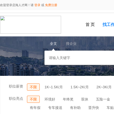
欢迎登录启海人才网！请
登录
或
免费注册
首 页
找工
全文
搜企业
职位薪资
不限
1K~1.5K/月
1.5K~2K/月
2K~3K/月
职位亮点
不限
环境好
年终奖
双休
五险一金
有年假
专车接送
有补助
晋升快
车贴