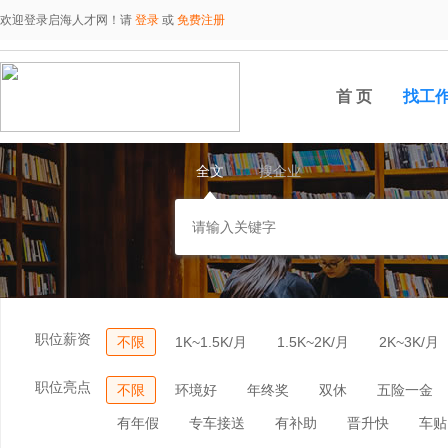
欢迎登录启海人才网！请
登录
或
免费注册
首 页
找工
全文
搜企业
职位薪资
不限
1K~1.5K/月
1.5K~2K/月
2K~3K/月
职位亮点
不限
环境好
年终奖
双休
五险一金
有年假
专车接送
有补助
晋升快
车贴