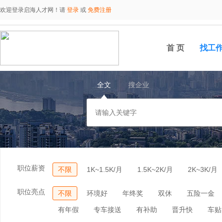
欢迎登录启海人才网！请
登录
或
免费注册
首 页
找工
全文
搜企业
职位薪资
不限
1K~1.5K/月
1.5K~2K/月
2K~3K/月
职位亮点
不限
环境好
年终奖
双休
五险一金
有年假
专车接送
有补助
晋升快
车贴