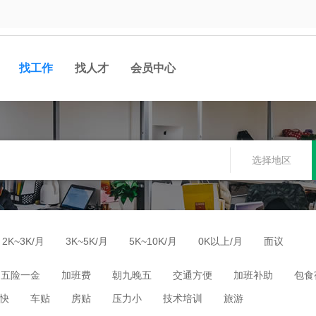
找工作
找人才
会员中心
选择地区
2K~3K/月
3K~5K/月
5K~10K/月
0K以上/月
面议
五险一金
加班费
朝九晚五
交通方便
加班补助
包食
快
车贴
房贴
压力小
技术培训
旅游