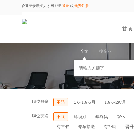
欢迎登录启海人才网！请
登录
或
免费注册
首 页
全文
搜企业
职位薪资
不限
1K~1.5K/月
1.5K~2K/月
职位亮点
不限
环境好
年终奖
双休
有年假
专车接送
有补助
晋升