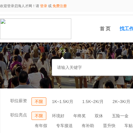
欢迎登录启海人才网！请
登录
或
免费注册
首 页
找工
全文
搜企业
职位薪资
不限
1K~1.5K/月
1.5K~2K/月
2K~3K/月
职位亮点
不限
环境好
年终奖
双休
五险一金
有年假
专车接送
有补助
晋升快
车贴