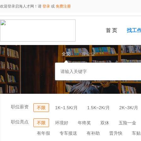
欢迎登录启海人才网！请
登录
或
免费注册
首 页
找工
全文
搜企业
职位薪资
不限
1K~1.5K/月
1.5K~2K/月
2K~3K/月
职位亮点
不限
环境好
年终奖
双休
五险一金
有年假
专车接送
有补助
晋升快
车贴