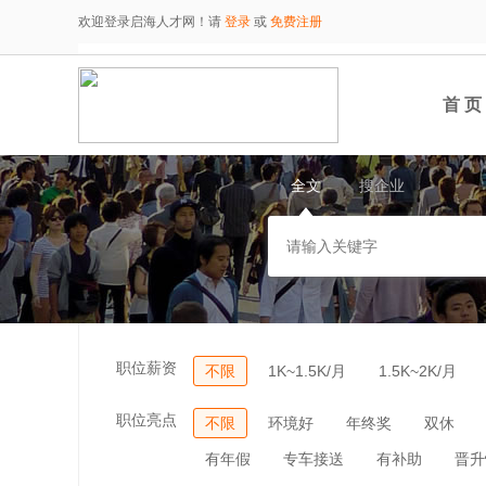
欢迎登录启海人才网！请
登录
或
免费注册
首 页
全文
搜企业
职位薪资
不限
1K~1.5K/月
1.5K~2K/月
职位亮点
不限
环境好
年终奖
双休
有年假
专车接送
有补助
晋升