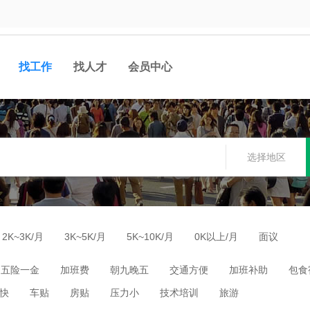
找工作
找人才
会员中心
选择地区
2K~3K/月
3K~5K/月
5K~10K/月
0K以上/月
面议
五险一金
加班费
朝九晚五
交通方便
加班补助
包食
快
车贴
房贴
压力小
技术培训
旅游