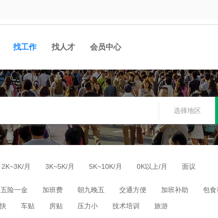
找工作
找人才
会员中心
选择地区
2K~3K/月
3K~5K/月
5K~10K/月
0K以上/月
面议
五险一金
加班费
朝九晚五
交通方便
加班补助
包食
快
车贴
房贴
压力小
技术培训
旅游