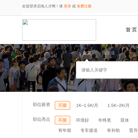
欢迎登录启海人才网！请
登录
或
免费注册
首 页
全文
搜企业
职位薪资
不限
1K~1.5K/月
1.5K~2K/月
职位亮点
不限
环境好
年终奖
双休
有年假
专车接送
有补助
晋升