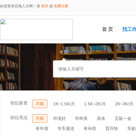
欢迎登录启海人才网！请
登录
或
免费注册
首 页
找工
全文
搜企业
职位薪资
不限
1K~1.5K/月
1.5K~2K/月
2K~3K/月
职位亮点
不限
环境好
年终奖
双休
五险一金
有年假
专车接送
有补助
晋升快
车贴