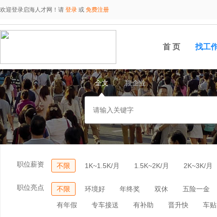
欢迎登录启海人才网！请
登录
或
免费注册
首 页
找工
全文
搜企业
职位薪资
不限
1K~1.5K/月
1.5K~2K/月
2K~3K/月
职位亮点
不限
环境好
年终奖
双休
五险一金
有年假
专车接送
有补助
晋升快
车贴