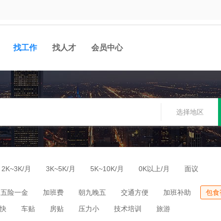
找工作
找人才
会员中心
选择地区
2K~3K/月
3K~5K/月
5K~10K/月
0K以上/月
面议
五险一金
加班费
朝九晚五
交通方便
加班补助
包食
快
车贴
房贴
压力小
技术培训
旅游