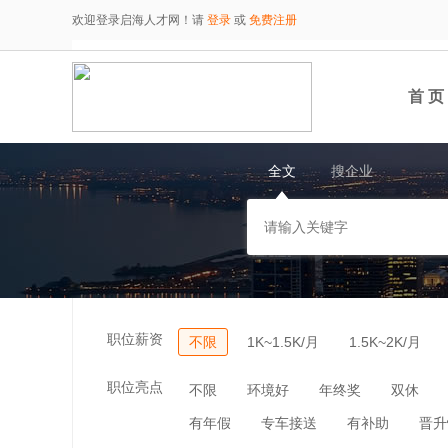
欢迎登录启海人才网！请
登录
或
免费注册
首 页
全文
搜企业
职位薪资
不限
1K~1.5K/月
1.5K~2K/月
职位亮点
不限
环境好
年终奖
双休
有年假
专车接送
有补助
晋升