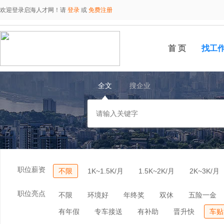
欢迎登录启海人才网！请
登录
或
免费注册
首 页
找工
全文
搜企业
职位薪资
不限
1K~1.5K/月
1.5K~2K/月
2K~3K/月
职位亮点
不限
环境好
年终奖
双休
五险一金
有年假
专车接送
有补助
晋升快
车贴