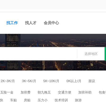
找工作
找人才
会员中心
选择地区
2K~3K/月
3K~5K/月
5K~10K/月
0K以上/月
面议
五险一金
加班费
朝九晚五
交通方便
加班补助
包食
快
车贴
房贴
压力小
技术培训
旅游