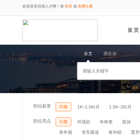
欢迎登录启海人才网！请
登录
或
免费注册
首 页
全文
搜企业
职位薪资
不限
1K~1.5K/月
1.5K~2K/月
职位亮点
不限
环境好
年终奖
双休
有年假
专车接送
有补助
晋升