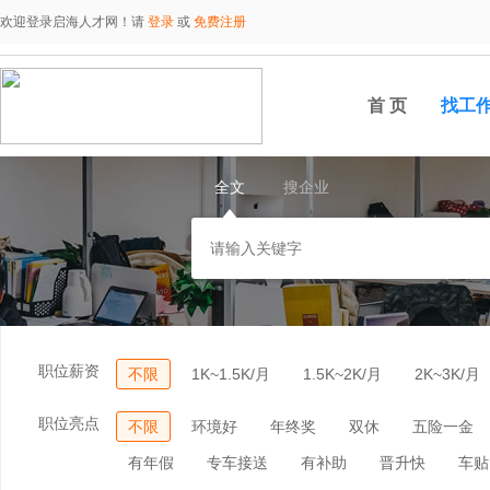
欢迎登录启海人才网！请
登录
或
免费注册
首 页
找工
全文
搜企业
职位薪资
不限
1K~1.5K/月
1.5K~2K/月
2K~3K/月
职位亮点
不限
环境好
年终奖
双休
五险一金
有年假
专车接送
有补助
晋升快
车贴