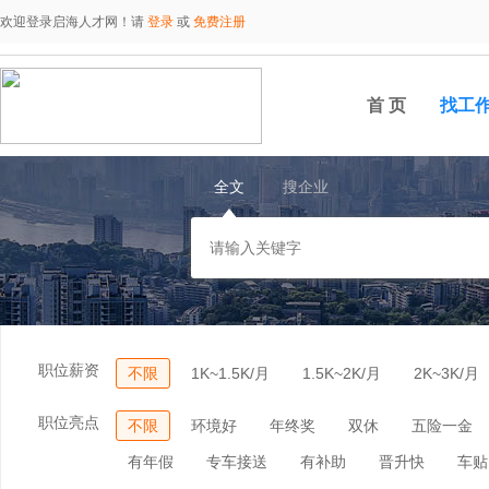
欢迎登录启海人才网！请
登录
或
免费注册
首 页
找工
全文
搜企业
职位薪资
不限
1K~1.5K/月
1.5K~2K/月
2K~3K/月
职位亮点
不限
环境好
年终奖
双休
五险一金
有年假
专车接送
有补助
晋升快
车贴