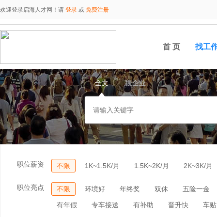
欢迎登录启海人才网！请
登录
或
免费注册
首 页
找工
全文
搜企业
职位薪资
不限
1K~1.5K/月
1.5K~2K/月
2K~3K/月
职位亮点
不限
环境好
年终奖
双休
五险一金
有年假
专车接送
有补助
晋升快
车贴