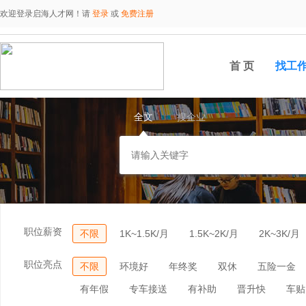
欢迎登录启海人才网！请
登录
或
免费注册
首 页
找工
全文
搜企业
职位薪资
不限
1K~1.5K/月
1.5K~2K/月
2K~3K/月
职位亮点
不限
环境好
年终奖
双休
五险一金
有年假
专车接送
有补助
晋升快
车贴