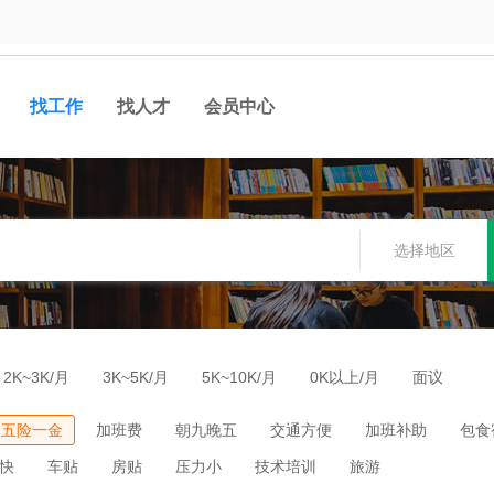
找工作
找人才
会员中心
选择地区
2K~3K/月
3K~5K/月
5K~10K/月
0K以上/月
面议
五险一金
加班费
朝九晚五
交通方便
加班补助
包食
快
车贴
房贴
压力小
技术培训
旅游