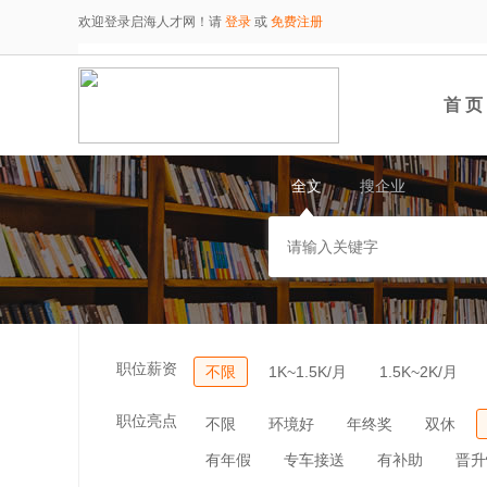
欢迎登录启海人才网！请
登录
或
免费注册
首 页
全文
搜企业
职位薪资
不限
1K~1.5K/月
1.5K~2K/月
职位亮点
不限
环境好
年终奖
双休
有年假
专车接送
有补助
晋升