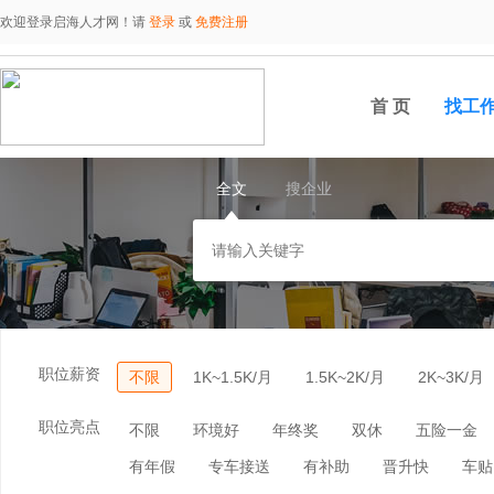
欢迎登录启海人才网！请
登录
或
免费注册
首 页
找工
全文
搜企业
职位薪资
不限
1K~1.5K/月
1.5K~2K/月
2K~3K/月
职位亮点
不限
环境好
年终奖
双休
五险一金
有年假
专车接送
有补助
晋升快
车贴