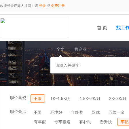
欢迎登录启海人才网！请
登录
或
免费注册
首 页
找工
全文
搜企业
职位薪资
不限
1K~1.5K/月
1.5K~2K/月
2K~3K/月
职位亮点
不限
环境好
年终奖
双休
五险一金
有年假
专车接送
有补助
晋升快
车贴