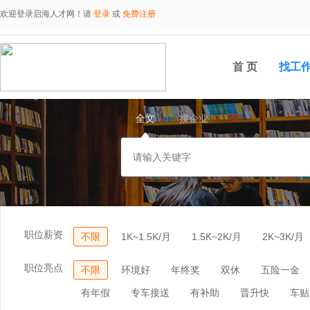
欢迎登录启海人才网！请
登录
或
免费注册
首 页
找工
全文
搜企业
职位薪资
不限
1K~1.5K/月
1.5K~2K/月
2K~3K/月
职位亮点
不限
环境好
年终奖
双休
五险一金
有年假
专车接送
有补助
晋升快
车贴