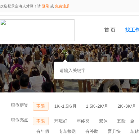
欢迎登录启海人才网！请
登录
或
免费注册
首 页
找工
全文
搜企业
职位薪资
不限
1K~1.5K/月
1.5K~2K/月
2K~3K/月
职位亮点
不限
环境好
年终奖
双休
五险一金
有年假
专车接送
有补助
晋升快
车贴