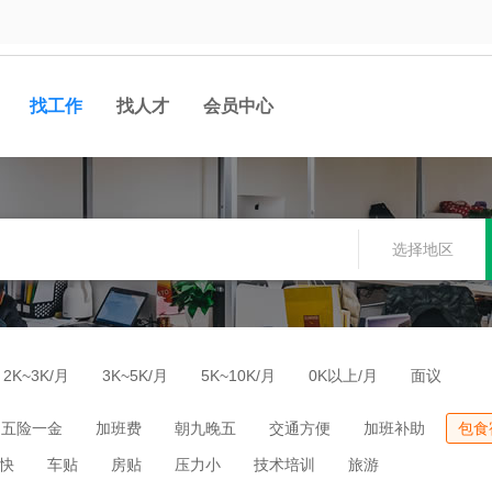
找工作
找人才
会员中心
选择地区
2K~3K/月
3K~5K/月
5K~10K/月
0K以上/月
面议
五险一金
加班费
朝九晚五
交通方便
加班补助
包食
快
车贴
房贴
压力小
技术培训
旅游