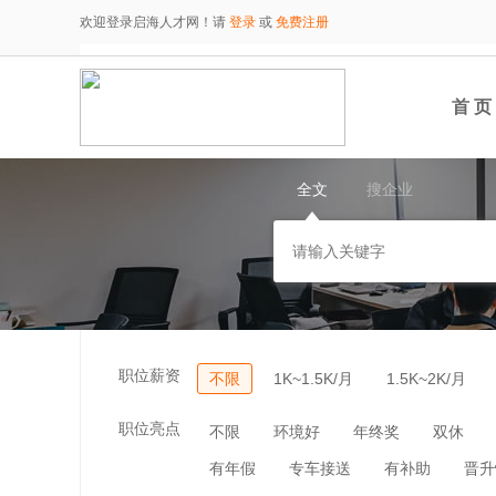
欢迎登录启海人才网！请
登录
或
免费注册
首 页
全文
搜企业
职位薪资
不限
1K~1.5K/月
1.5K~2K/月
职位亮点
不限
环境好
年终奖
双休
有年假
专车接送
有补助
晋升