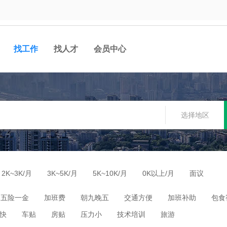
找工作
找人才
会员中心
选择地区
2K~3K/月
3K~5K/月
5K~10K/月
0K以上/月
面议
五险一金
加班费
朝九晚五
交通方便
加班补助
包食
快
车贴
房贴
压力小
技术培训
旅游