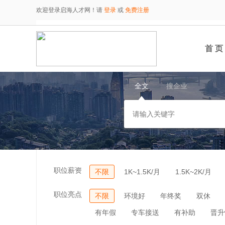
欢迎登录启海人才网！请
登录
或
免费注册
首 页
全文
搜企业
职位薪资
不限
1K~1.5K/月
1.5K~2K/月
职位亮点
不限
环境好
年终奖
双休
有年假
专车接送
有补助
晋升