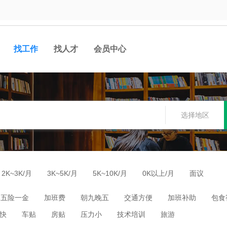
找工作
找人才
会员中心
选择地区
2K~3K/月
3K~5K/月
5K~10K/月
0K以上/月
面议
五险一金
加班费
朝九晚五
交通方便
加班补助
包食
快
车贴
房贴
压力小
技术培训
旅游