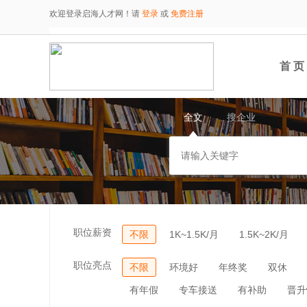
欢迎登录启海人才网！请
登录
或
免费注册
首 页
全文
搜企业
职位薪资
不限
1K~1.5K/月
1.5K~2K/月
职位亮点
不限
环境好
年终奖
双休
有年假
专车接送
有补助
晋升