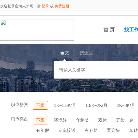
欢迎登录启海人才网！请
登录
或
免费注册
首 页
找工
全文
搜企业
职位薪资
不限
1K~1.5K/月
1.5K~2K/月
2K~3K/月
职位亮点
不限
环境好
年终奖
双休
五险一金
有年假
专车接送
有补助
晋升快
车贴