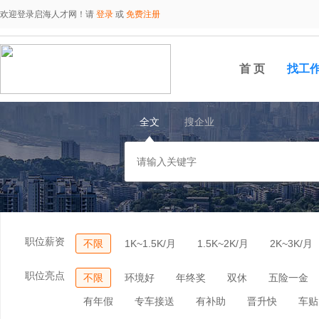
欢迎登录启海人才网！请
登录
或
免费注册
首 页
找工
全文
搜企业
职位薪资
不限
1K~1.5K/月
1.5K~2K/月
2K~3K/月
职位亮点
不限
环境好
年终奖
双休
五险一金
有年假
专车接送
有补助
晋升快
车贴