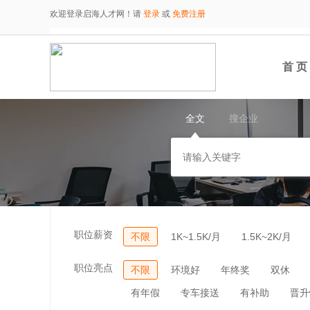
欢迎登录启海人才网！请
登录
或
免费注册
首 页
全文
搜企业
职位薪资
不限
1K~1.5K/月
1.5K~2K/月
职位亮点
不限
环境好
年终奖
双休
有年假
专车接送
有补助
晋升