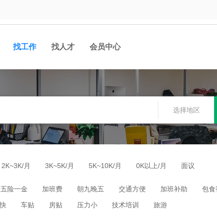
找工作
找人才
会员中心
选择地区
2K~3K/月
3K~5K/月
5K~10K/月
0K以上/月
面议
五险一金
加班费
朝九晚五
交通方便
加班补助
包食
快
车贴
房贴
压力小
技术培训
旅游