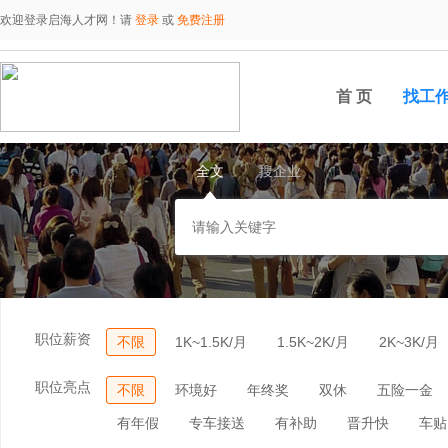
欢迎登录启海人才网！请
登录
或
免费注册
首 页
找工
全文
搜企业
职位薪资
不限
1K~1.5K/月
1.5K~2K/月
2K~3K/月
职位亮点
不限
环境好
年终奖
双休
五险一金
有年假
专车接送
有补助
晋升快
车贴