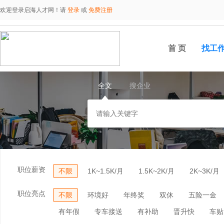
欢迎登录启海人才网！请
登录
或
免费注册
首 页
找工
全文
搜企业
职位薪资
不限
1K~1.5K/月
1.5K~2K/月
2K~3K/月
职位亮点
不限
环境好
年终奖
双休
五险一金
有年假
专车接送
有补助
晋升快
车贴