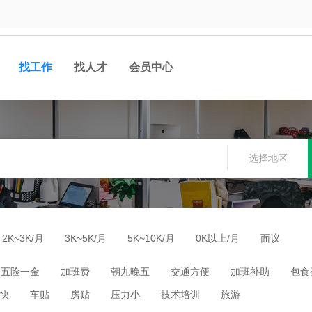
找工作
找人才
会员中心
选择地区
2K~3K/月
3K~5K/月
5K~10K/月
0K以上/月
面议
五险一金
加班费
朝九晚五
交通方便
加班补助
包食
快
车贴
房贴
压力小
技术培训
旅游