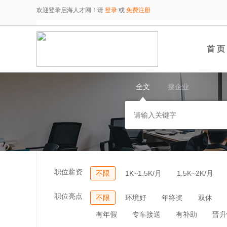
欢迎登录启海人才网！请
登录
或
免费注册
首 页
全文
搜企业
职位薪资
不限
1K~1.5K/月
1.5K~2K/月
职位亮点
不限
环境好
年终奖
双休
有年假
专车接送
有补助
晋升