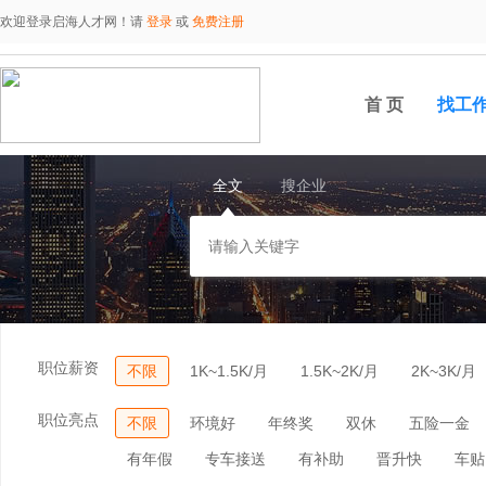
欢迎登录启海人才网！请
登录
或
免费注册
首 页
找工
全文
搜企业
职位薪资
不限
1K~1.5K/月
1.5K~2K/月
2K~3K/月
职位亮点
不限
环境好
年终奖
双休
五险一金
有年假
专车接送
有补助
晋升快
车贴