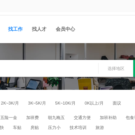
找工作
找人才
会员中心
选择地区
2K~3K/月
3K~5K/月
5K~10K/月
0K以上/月
面议
五险一金
加班费
朝九晚五
交通方便
加班补助
包食
快
车贴
房贴
压力小
技术培训
旅游