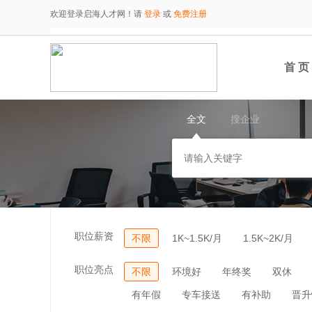
欢迎登录启海人才网！请
登录
或
免费注册
首 页
全文
搜企业
职位薪资
不限
1K~1.5K/月
1.5K~2K/月
职位亮点
不限
环境好
年终奖
双休
有年假
专车接送
有补助
晋升