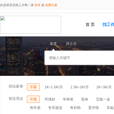
欢迎登录启海人才网！请
登录
或
免费注册
首 页
找工
全文
搜企业
职位薪资
不限
1K~1.5K/月
1.5K~2K/月
2K~3K/月
职位亮点
不限
环境好
年终奖
双休
五险一金
有年假
专车接送
有补助
晋升快
车贴