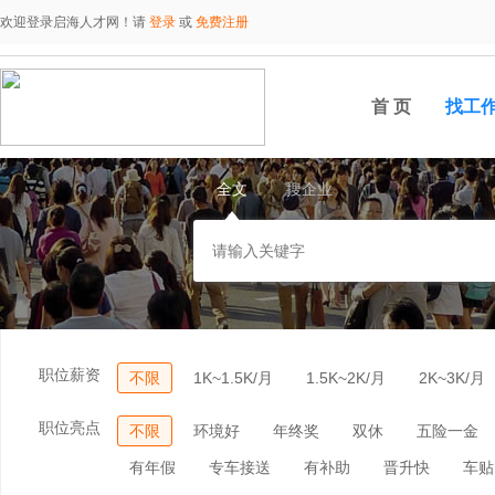
欢迎登录启海人才网！请
登录
或
免费注册
首 页
找工
全文
搜企业
职位薪资
不限
1K~1.5K/月
1.5K~2K/月
2K~3K/月
职位亮点
不限
环境好
年终奖
双休
五险一金
有年假
专车接送
有补助
晋升快
车贴