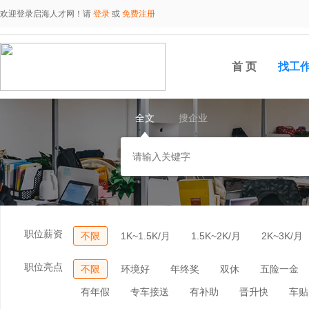
欢迎登录启海人才网！请
登录
或
免费注册
首 页
找工
全文
搜企业
职位薪资
不限
1K~1.5K/月
1.5K~2K/月
2K~3K/月
职位亮点
不限
环境好
年终奖
双休
五险一金
有年假
专车接送
有补助
晋升快
车贴