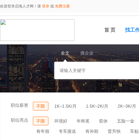
欢迎登录启海人才网！请
登录
或
免费注册
首 页
找工
全文
搜企业
职位薪资
不限
1K~1.5K/月
1.5K~2K/月
2K~3K/月
职位亮点
不限
环境好
年终奖
双休
五险一金
有年假
专车接送
有补助
晋升快
车贴