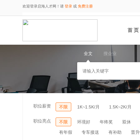
欢迎登录启海人才网！请
登录
或
免费注册
首 页
全文
搜企业
职位薪资
不限
1K~1.5K/月
1.5K~2K/月
职位亮点
不限
环境好
年终奖
双休
有年假
专车接送
有补助
晋升