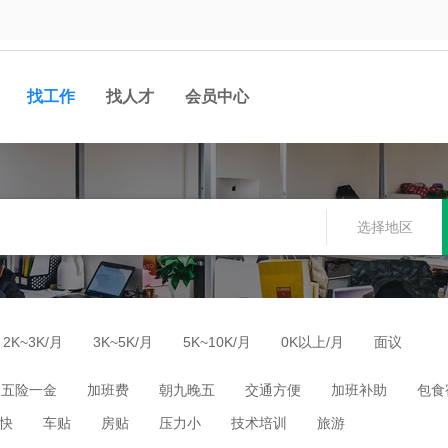
找工作
找人才
会员中心
选择地区
2K~3K/月
3K~5K/月
5K~10K/月
0K以上/月
面议
五险一金
加班费
朝九晚五
交通方便
加班补助
包食
快
车贴
房贴
压力小
技术培训
旅游