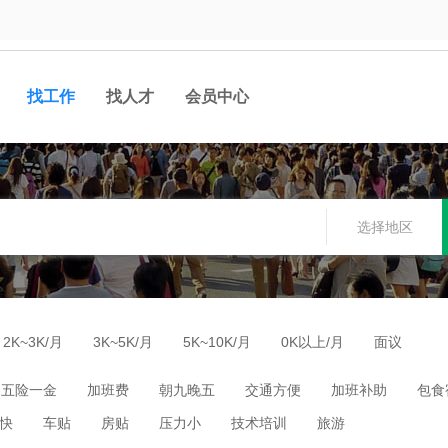
找工作
找人才
会员中心
选择地区
2K~3K/月
3K~5K/月
5K~10K/月
0K以上/月
面议
五险一金
加班费
朝九晚五
交通方便
加班补助
包食
快
车贴
房贴
压力小
技术培训
旅游