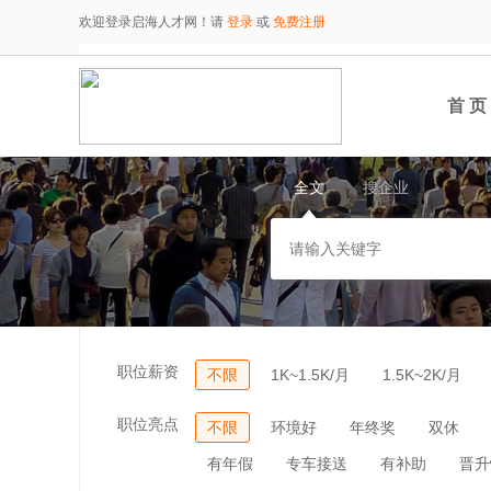
欢迎登录启海人才网！请
登录
或
免费注册
首 页
全文
搜企业
职位薪资
不限
1K~1.5K/月
1.5K~2K/月
职位亮点
不限
环境好
年终奖
双休
有年假
专车接送
有补助
晋升