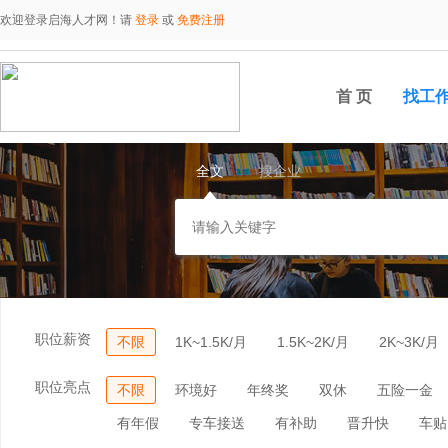
欢迎登录启海人才网！请
登录
或
免费注册
首 页
找工
全文
搜企业
职位薪资
不限
1K~1.5K/月
1.5K~2K/月
2K~3K/月
职位亮点
不限
环境好
年终奖
双休
五险一金
有年假
专车接送
有补助
晋升快
车贴